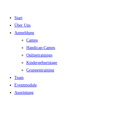
Zum
Inhalt
Start
springen
Über Uns
Anmeldung
Camps
Handicap-Camps
Onlinetrainings
Kindergeburtstage
Gruppentraining
Team
Eventmodule
Ausrüstung