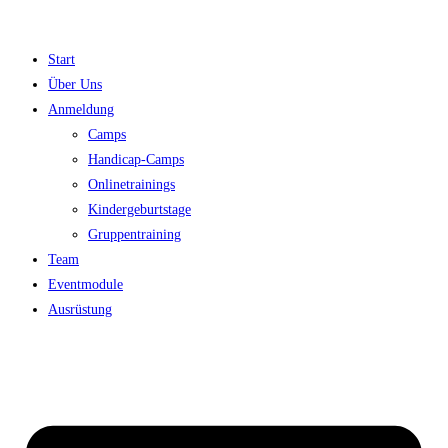
Zum
Inhalt
Start
springen
Über Uns
Anmeldung
Camps
Handicap-Camps
Onlinetrainings
Kindergeburtstage
Gruppentraining
Team
Eventmodule
Ausrüstung