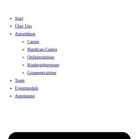
Zum
Inhalt
Start
springen
Über Uns
Anmeldung
Camps
Handicap-Camps
Onlinetrainings
Kindergeburtstage
Gruppentraining
Team
Eventmodule
Ausrüstung