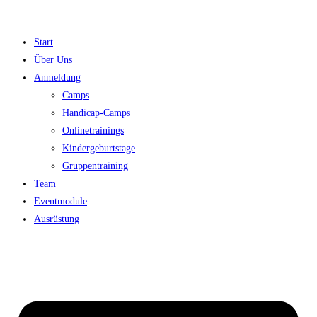
Zum
Inhalt
Start
springen
Über Uns
Anmeldung
Camps
Handicap-Camps
Onlinetrainings
Kindergeburtstage
Gruppentraining
Team
Eventmodule
Ausrüstung