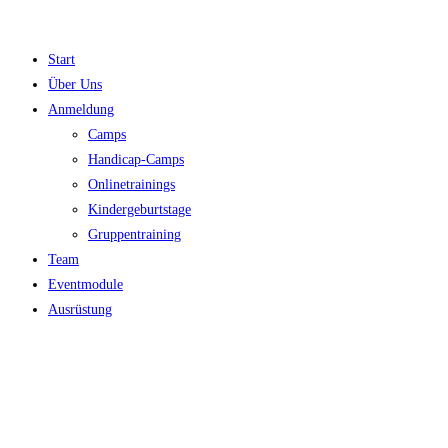
Zum
Inhalt
Start
springen
Über Uns
Anmeldung
Camps
Handicap-Camps
Onlinetrainings
Kindergeburtstage
Gruppentraining
Team
Eventmodule
Ausrüstung