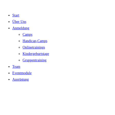
Zum
Inhalt
Start
springen
Über Uns
Anmeldung
Camps
Handicap-Camps
Onlinetrainings
Kindergeburtstage
Gruppentraining
Team
Eventmodule
Ausrüstung