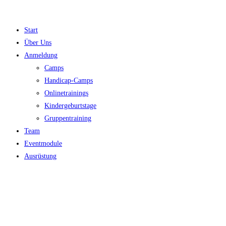
Zum
Inhalt
Start
springen
Über Uns
Anmeldung
Camps
Handicap-Camps
Onlinetrainings
Kindergeburtstage
Gruppentraining
Team
Eventmodule
Ausrüstung